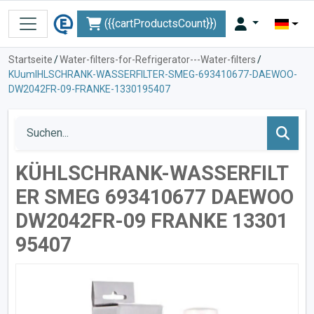
({{cartProductsCount}})
Startseite
/
Water-filters-for-Refrigerator---Water-filters
/
KUumlHLSCHRANK-WASSERFILTER-SMEG-693410677-DAEWOO-
DW2042FR-09-FRANKE-1330195407
KÜHLSCHRANK-WASSERFILT
ER SMEG 693410677 DAEWOO
DW2042FR-09 FRANKE 13301
95407