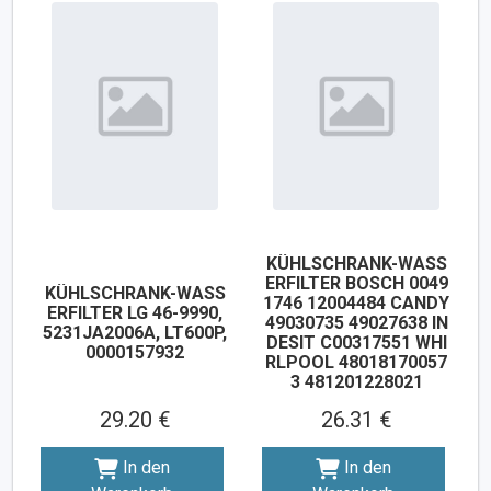
KÜHLSCHRANK-WASS
ERFILTER BOSCH 0049
KÜHLSCHRANK-WASS
1746 12004484 CANDY
ERFILTER LG 46-9990,
49030735 49027638 IN
5231JA2006A, LT600P,
DESIT C00317551 WHI
0000157932
RLPOOL 48018170057
3 481201228021
29.20 €
26.31 €
In den
In den