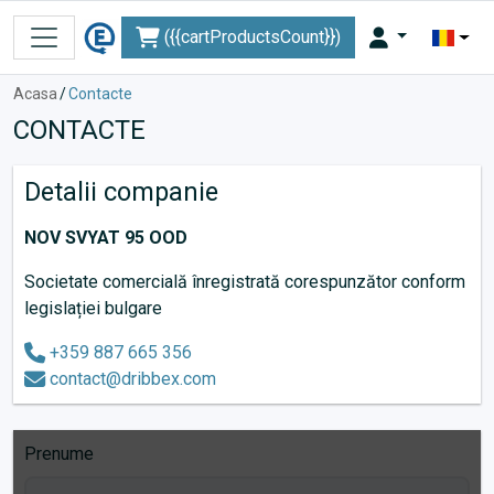
({{cartProductsCount}})
Acasa
/
Contacte
CONTACTE
Detalii companie
NOV SVYAT 95 OOD
Societate comercială înregistrată corespunzător conform
legislației bulgare
+359 887 665 356
contact@dribbex.com
Prenume