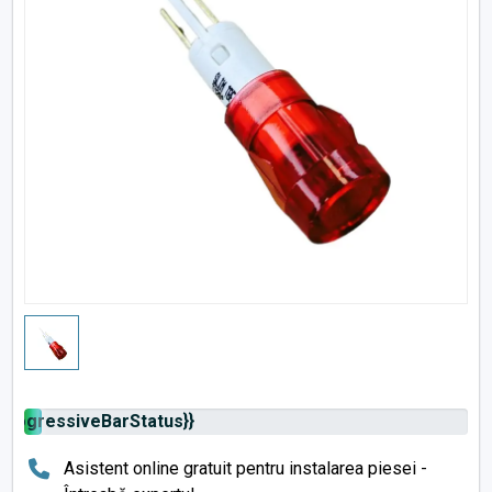
{progressiveBarStatus}}
Asistent online gratuit pentru instalarea piesei -